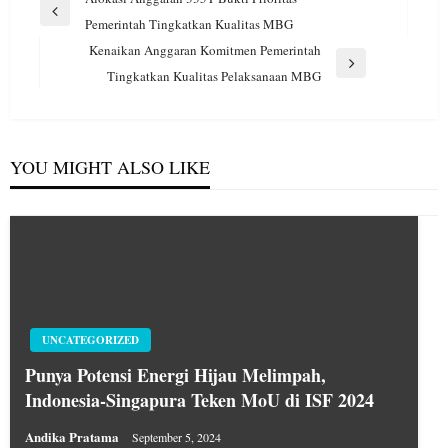
pos
Previous
Pemerintah Tingkatkan Kualitas MBG
Post
Kenaikan Anggaran Komitmen Pemerintah
Next
Tingkatkan Kualitas Pelaksanaan MBG
Post
YOU MIGHT ALSO LIKE
UNCATEGORIZED
Punya Potensi Energi Hijau Melimpah,
Indonesia-Singapura Teken MoU di ISF 2024
Andika Pratama
September 5, 2024