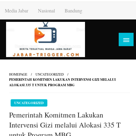
Skip
Media Jabar
Nasional
Bandung
to
content
HOMEPAGE
UNCATEGORIZED
PEMERINTAH KOMITMEN LAKUKAN INTERVENSI GIZI MELALUI
ALOKASI 335 T UNTUK PROGRAM MBG
UNCATEGORIZED
Pemerintah Komitmen Lakukan
Intervensi Gizi melalui Alokasi 335 T
untuk Program MBG