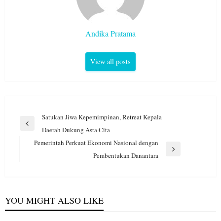
Andika Pratama
View all posts
Navigasi
Satukan Jiwa Kepemimpinan, Retreat Kepala
pos
Previous
Daerah Dukung Asta Cita
Post
Pemerintah Perkuat Ekonomi Nasional dengan
Next
Pembentukan Danantara
Post
YOU MIGHT ALSO LIKE