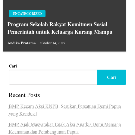
UNCATEGORIZED
Program Sekolah Rakyat Komitmen Sosial
Pemerintah untuk Keluarga Kurang Mampu
Andika Pratama
Oktober 14, 2025
Cari
Cari
Recent Posts
BMP Kecam Aksi KNPB, Serukan Persatuan Demi Papua
yang Kondusif
BMP Ajak Masyarakat Tolak Aksi Anarkis Demi Menjaga
Keamanan dan Pembangunan Papua