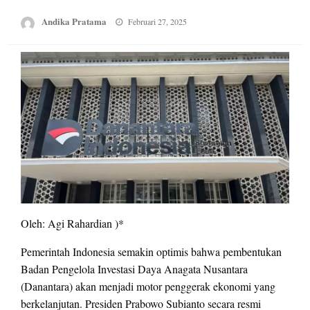
Posted
Andika Pratama
Februari 27, 2025
on
Oleh: Agi Rahardian )*
Pemerintah Indonesia semakin optimis bahwa pembentukan
Badan Pengelola Investasi Daya Anagata Nusantara
(Danantara) akan menjadi motor penggerak ekonomi yang
berkelanjutan. Presiden Prabowo Subianto secara resmi