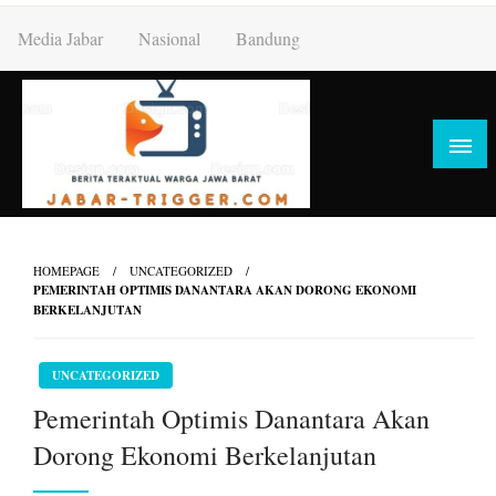
Skip
Media Jabar
Nasional
Bandung
to
content
HOMEPAGE
UNCATEGORIZED
PEMERINTAH OPTIMIS DANANTARA AKAN DORONG EKONOMI
BERKELANJUTAN
UNCATEGORIZED
Pemerintah Optimis Danantara Akan
Dorong Ekonomi Berkelanjutan