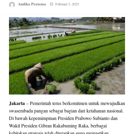
Posted
Andika Pratama
Februari 3, 2025
on
Jakarta
– Pemerintah terus berkomitmen untuk mewujudkan
swasembada pangan sebagai bagian dari ketahanan nasional.
Di bawah kepemimpinan Presiden Prabowo Subianto dan
Wakil Presiden Gibran Rakabuming Raka, berbagai
kebijakan strategis telah diterapkan guna memastikan