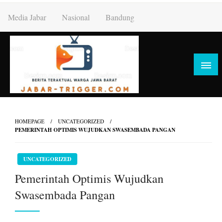
Skip
Media Jabar
Nasional
Bandung
to
content
HOMEPAGE
UNCATEGORIZED
PEMERINTAH OPTIMIS WUJUDKAN SWASEMBADA PANGAN
UNCATEGORIZED
Pemerintah Optimis Wujudkan
Swasembada Pangan