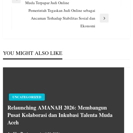
pos
Previous
Muda Terpapar Judi Online
Post
Pemerintah Tegaskan Judi Online sebagai
Ancaman Terhadap Stabilitas Sosial dan
Next
Ekonomi
Post
YOU MIGHT ALSO LIKE
UNCATEGORIZED
Relaunching AMANAH 2026: Membangun
Pusat Kolaborasi dan Inkubasi Talenta Muda
Aceh