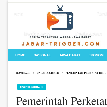
Skip
to
content
HOME
NASIONAL
JAWA BARAT
EKONOMI
HOMEPAGE
UNCATEGORIZED
PEMERINTAH PERKETAT REGUL
UNCATEGORIZED
Pemerintah Perketa