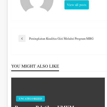
View all posts
Navigasi
Peningkatan Kualitas Gizi Melalui Program MBG
Previous
Post
pos
YOU MIGHT ALSO LIKE
UNCATEGORIZED