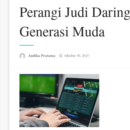
Perangi Judi Darin
Generasi Muda
Posted
Andika Pratama
Oktober 30, 2025
on