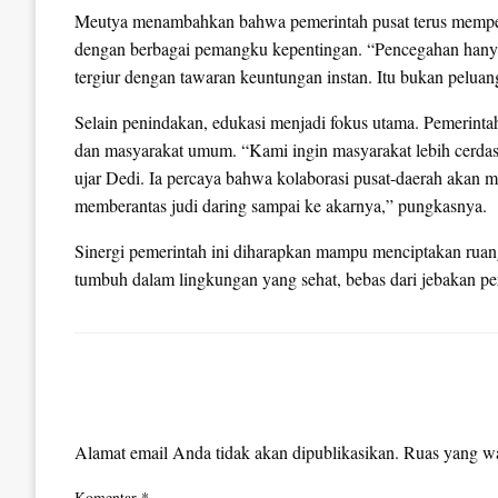
Meutya menambahkan bahwa pemerintah pusat terus memperk
dengan berbagai pemangku kepentingan. “Pencegahan hanya
tergiur dengan tawaran keuntungan instan. Itu bukan peluan
Selain penindakan, edukasi menjadi fokus utama. Pemerintah
dan masyarakat umum. “Kami ingin masyarakat lebih cerd
ujar Dedi. Ia percaya bahwa kolaborasi pusat-daerah akan men
memberantas judi daring sampai ke akarnya,” pungkasnya.
Sinergi pemerintah ini diharapkan mampu menciptakan ruang
tumbuh dalam lingkungan yang sehat, bebas dari jebakan per
LEAVE A RESPONSE
Alamat email Anda tidak akan dipublikasikan.
Ruas yang wa
Komentar
*