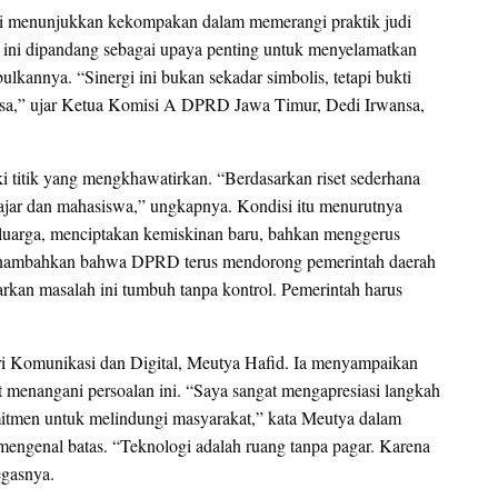
li menunjukkan kekompakan dalam memerangi praktik judi
 ini dipandang sebagai upaya penting untuk menyelamatkan
kannya. “Sinergi ini bukan sekadar simbolis, tetapi bukti
gsa,” ujar Ketua Komisi A DPRD Jawa Timur, Dedi Irwansa,
 titik yang mengkhawatirkan. “Berdasarkan riset sederhana
lajar dan mahasiswa,” ungkapnya. Kondisi itu menurutnya
eluarga, menciptakan kemiskinan baru, bahkan menggerus
 menambahkan bahwa DPRD terus mendorong pemerintah daerah
rkan masalah ini tumbuh tanpa kontrol. Pemerintah harus
ri Komunikasi dan Digital, Meutya Hafid. Ia menyampaikan
pat menangani persoalan ini. “Saya sangat mengapresiasi langkah
mitmen untuk melindungi masyarakat,” kata Meutya dalam
mengenal batas. “Teknologi adalah ruang tanpa pagar. Karena
egasnya.