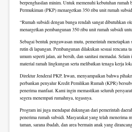
berpenghasilan minim. Untuk memenuhi kebutuhan rumah 
Permukiman (PKP) menargetkan 350 ribu unit rumah subsidi
“Rumah subsidi dengan bunga rendah sangat dibutuhkan ole
menargetkan pembangunan 350 ribu unit rumah subsidi untuk
Sebagai bentuk pengawasan mutu, pemerintah menetapkan sta
rutin di lapangan. Pembangunan dilakukan sesuai rencana tat
umum seperti jalan, air bersih, dan sanitasi memadai. Sela
material ramah lingkungan serta melibatkan tenaga kerja l
Direktur Jenderal PKP, Irwan, menyampaikan bahwa piha
perbankan penyalur Kredit Pemilikan Rumah (KPR) bersubs
penerima manfaat. Kami ingin memastikan seluruh persyara
segera menempati rumahnya, tegasnya.
Program ini juga mendapat dukungan dari pemerintah daera
penerima rumah subsidi. Masyarakat yang telah menerima ma
taman, sarana ibadah, dan area bermain anak yang dirancan