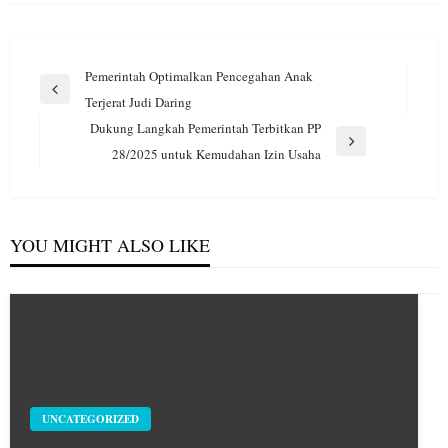
Navigasi
Pemerintah Optimalkan Pencegahan Anak
pos
Previous
Terjerat Judi Daring
Post
Dukung Langkah Pemerintah Terbitkan PP
Next
28/2025 untuk Kemudahan Izin Usaha
Post
YOU MIGHT ALSO LIKE
UNCATEGORIZED