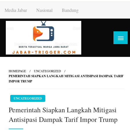
Skip
Media Jabar
Nasional
Bandung
to
content
HOMEPAGE
UNCATEGORIZED
PEMERINTAH SIAPKAN LANGKAH MITIGASI ANTISIPASI DAMPAK TARIF
IMPOR TRUMP
UNCATEGORIZED
Pemerintah Siapkan Langkah Mitigasi
Antisipasi Dampak Tarif Impor Trump