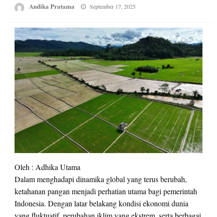
Posted
Andika Pratama
September 17, 2025
on
Oleh : Adhika Utama
Dalam menghadapi dinamika global yang terus berubah,
ketahanan pangan menjadi perhatian utama bagi pemerintah
Indonesia. Dengan latar belakang kondisi ekonomi dunia
yang fluktuatif, perubahan iklim yang ekstrem, serta berbagai