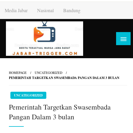
Skip
Media Jabar
Nasional
Bandung
to
content
HOMEPAGE
UNCATEGORIZED
PEMERINTAH TARGETKAN SWASEMBADA PANGAN DALAM 3 BULAN
UNCATEGORIZED
Pemerintah Targetkan Swasembada
Pangan Dalam 3 bulan