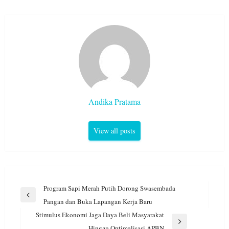
Andika Pratama
View all posts
Navigasi
Program Sapi Merah Putih Dorong Swasembada
pos
Previous
Pangan dan Buka Lapangan Kerja Baru
Post
Stimulus Ekonomi Jaga Daya Beli Masyarakat
Next
Hingga Optimalisasi APBN