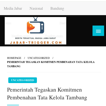
Skip
Media Jabar
Nasional
Bandung
to
content
HOMEPAGE
UNCATEGORIZED
PEMERINTAH TEGASKAN KOMITMEN PEMBENAHAN TATA KELOLA
TAMBANG
UNCATEGORIZED
Pemerintah Tegaskan Komitmen
Pembenahan Tata Kelola Tambang