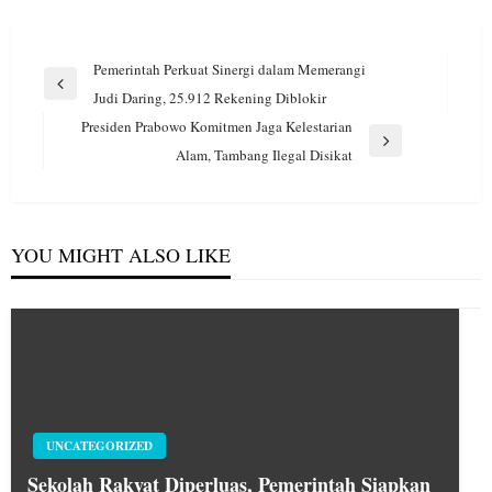
Navigasi
Pemerintah Perkuat Sinergi dalam Memerangi
pos
Previous
Judi Daring, 25.912 Rekening Diblokir
Post
Presiden Prabowo Komitmen Jaga Kelestarian
Next
Alam, Tambang Ilegal Disikat
Post
YOU MIGHT ALSO LIKE
UNCATEGORIZED
Sekolah Rakyat Diperluas, Pemerintah Siapkan