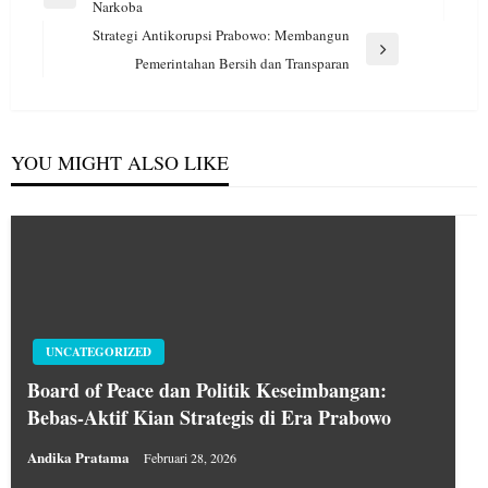
pos
Previous
Narkoba
Post
Strategi Antikorupsi Prabowo: Membangun
Next
Pemerintahan Bersih dan Transparan
Post
YOU MIGHT ALSO LIKE
UNCATEGORIZED
Board of Peace dan Politik Keseimbangan:
Bebas-Aktif Kian Strategis di Era Prabowo
Andika Pratama
Februari 28, 2026