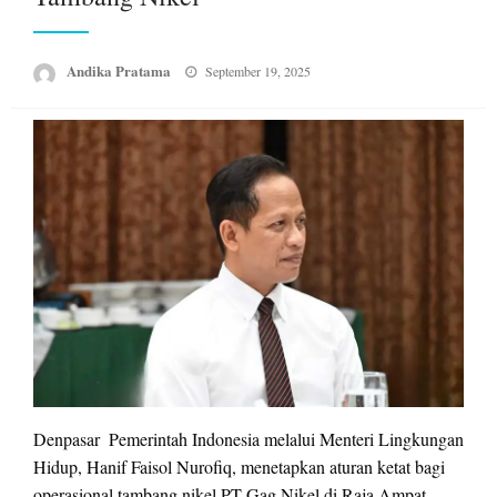
Posted
Andika Pratama
September 19, 2025
on
Denpasar  Pemerintah Indonesia melalui Menteri Lingkungan
Hidup, Hanif Faisol Nurofiq, menetapkan aturan ketat bagi
operasional tambang nikel PT Gag Nikel di Raja Ampat,