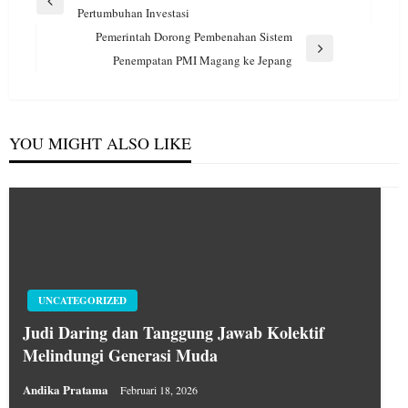
pos
Previous
Pertumbuhan Investasi
Post
Pemerintah Dorong Pembenahan Sistem
Next
Penempatan PMI Magang ke Jepang
Post
YOU MIGHT ALSO LIKE
UNCATEGORIZED
Judi Daring dan Tanggung Jawab Kolektif
Melindungi Generasi Muda
Andika Pratama
Februari 18, 2026