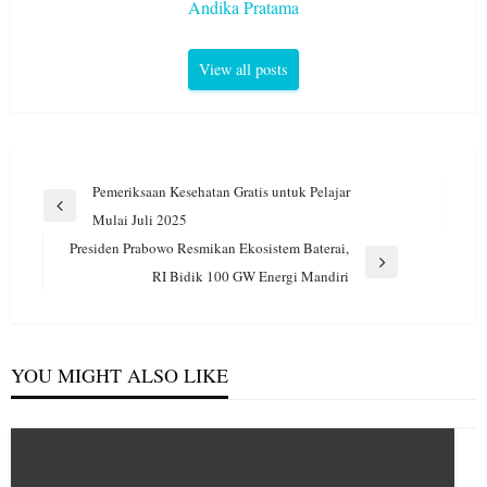
Andika Pratama
View all posts
Navigasi
Pemeriksaan Kesehatan Gratis untuk Pelajar
pos
Previous
Mulai Juli 2025
Post
Presiden Prabowo Resmikan Ekosistem Baterai,
Next
RI Bidik 100 GW Energi Mandiri
Post
YOU MIGHT ALSO LIKE