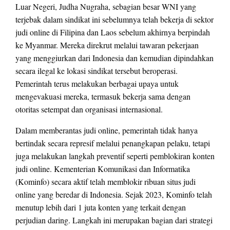
Luar Negeri, Judha Nugraha, sebagian besar WNI yang
terjebak dalam sindikat ini sebelumnya telah bekerja di sektor
judi online di Filipina dan Laos sebelum akhirnya berpindah
ke Myanmar. Mereka direkrut melalui tawaran pekerjaan
yang menggiurkan dari Indonesia dan kemudian dipindahkan
secara ilegal ke lokasi sindikat tersebut beroperasi.
Pemerintah terus melakukan berbagai upaya untuk
mengevakuasi mereka, termasuk bekerja sama dengan
otoritas setempat dan organisasi internasional.
Dalam memberantas judi online, pemerintah tidak hanya
bertindak secara represif melalui penangkapan pelaku, tetapi
juga melakukan langkah preventif seperti pemblokiran konten
judi online. Kementerian Komunikasi dan Informatika
(Kominfo) secara aktif telah memblokir ribuan situs judi
online yang beredar di Indonesia. Sejak 2023, Kominfo telah
menutup lebih dari 1 juta konten yang terkait dengan
perjudian daring. Langkah ini merupakan bagian dari strategi