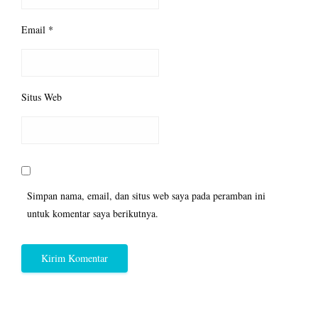
Email
*
Situs Web
Simpan nama, email, dan situs web saya pada peramban ini
untuk komentar saya berikutnya.