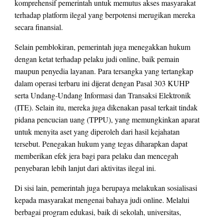
komprehensif pemerintah untuk memutus akses masyarakat
terhadap platform ilegal yang berpotensi merugikan mereka
secara finansial.
Selain pemblokiran, pemerintah juga menegakkan hukum
dengan ketat terhadap pelaku judi online, baik pemain
maupun penyedia layanan. Para tersangka yang tertangkap
dalam operasi terbaru ini dijerat dengan Pasal 303 KUHP
serta Undang-Undang Informasi dan Transaksi Elektronik
(ITE). Selain itu, mereka juga dikenakan pasal terkait tindak
pidana pencucian uang (TPPU), yang memungkinkan aparat
untuk menyita aset yang diperoleh dari hasil kejahatan
tersebut. Penegakan hukum yang tegas diharapkan dapat
memberikan efek jera bagi para pelaku dan mencegah
penyebaran lebih lanjut dari aktivitas ilegal ini.
Di sisi lain, pemerintah juga berupaya melakukan sosialisasi
kepada masyarakat mengenai bahaya judi online. Melalui
berbagai program edukasi, baik di sekolah, universitas,