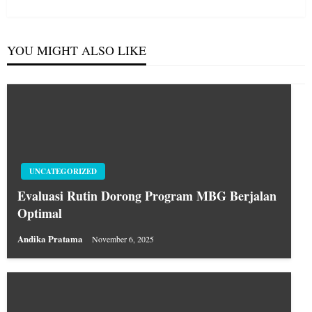
Post
YOU MIGHT ALSO LIKE
UNCATEGORIZED
Evaluasi Rutin Dorong Program MBG Berjalan
Optimal
Andika Pratama
November 6, 2025