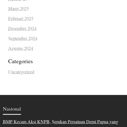
Maret 2025
Februari 2025
Desember 2024
September 2024
Agustus 2024
Categories
Uncategorized
Nasional
BMP Kecam Aksi KNPB, Serukan Persatuan Demi Papua yang