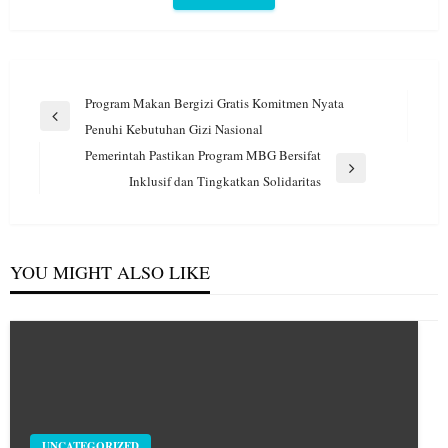
Navigasi
Program Makan Bergizi Gratis Komitmen Nyata
pos
Previous
Penuhi Kebutuhan Gizi Nasional
Post
Pemerintah Pastikan Program MBG Bersifat
Next
Inklusif dan Tingkatkan Solidaritas
Post
YOU MIGHT ALSO LIKE
UNCATEGORIZED