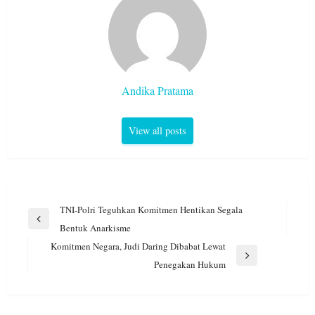
Andika Pratama
View all posts
Navigasi
TNI-Polri Teguhkan Komitmen Hentikan Segala
pos
Previous
Bentuk Anarkisme
Post
Komitmen Negara, Judi Daring Dibabat Lewat
Next
Penegakan Hukum
Post