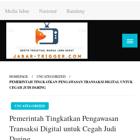
Skip
Media Jabar
Nasional
Bandung
to
content
HOMEPAGE
UNCATEGORIZED
PEMERINTAH TINGKATKAN PENGAWASAN TRANSAKSI DIGITAL UNTUK
CEGAH JUDI DARING
UNCATEGORIZED
Pemerintah Tingkatkan Pengawasan
Transaksi Digital untuk Cegah Judi
Daring