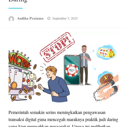
Posted
Andika Pratama
September 5, 2025
on
Pemerintah semakin serius meningkatkan pengawasan
transaksi digital guna mencegah maraknya praktik judi daring
yang kian meresahkan masyarakat. Upaya ini melibatkan