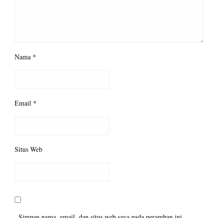
Nama
*
Email
*
Situs Web
Simpan nama, email, dan situs web saya pada peramban ini