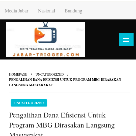
Skip
Media Jabar
Nasional
Bandung
to
content
HOMEPAGE
UNCATEGORIZED
PENGALIHAN DANA EFISIENSI UNTUK PROGRAM MBG DIRASAKAN
LANGSUNG MASYARAKAT
UNCATEGORIZED
Pengalihan Dana Efisiensi Untuk
Program MBG Dirasakan Langsung
Masyarakat