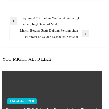
Navigasi
Program MBG Berikan Manfaat dalam Jangka
pos
Previous
Panjang bagi Generasi Muda
Post
Makan Bergizi Gratis Dukung Pertumbuhan
Next
Ekonomi Lokal dan Kesehatan Nasional
Post
YOU MIGHT ALSO LIKE
UNCATEGORIZED