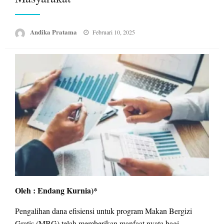
Posted
Andika Pratama
Februari 10, 2025
on
Oleh : Endang Kurnia)*
Pengalihan dana efisiensi untuk program Makan Bergizi
Gratis (MBG) telah memberikan manfaat nyata bagi