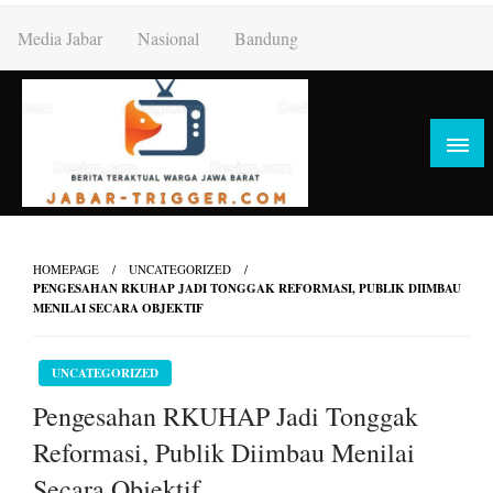
Skip
Media Jabar
Nasional
Bandung
to
content
HOMEPAGE
UNCATEGORIZED
PENGESAHAN RKUHAP JADI TONGGAK REFORMASI, PUBLIK DIIMBAU
MENILAI SECARA OBJEKTIF
UNCATEGORIZED
Pengesahan RKUHAP Jadi Tonggak
Reformasi, Publik Diimbau Menilai
Secara Objektif