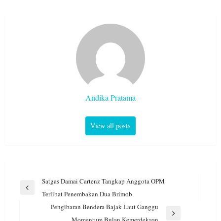
Andika Pratama
View all posts
Navigasi
Satgas Damai Cartenz Tangkap Anggota OPM
pos
Previous
Terlibat Penembakan Dua Brimob
Post
Pengibaran Bendera Bajak Laut Ganggu
Next
Momentum Bulan Kemerdekaan