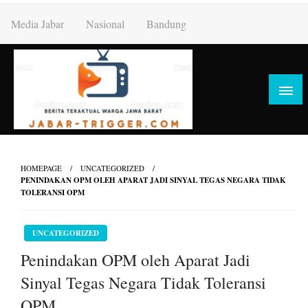
Skip
Media Jabar
Nasional
Bandung
to
content
HOMEPAGE
UNCATEGORIZED
PENINDAKAN OPM OLEH APARAT JADI SINYAL TEGAS NEGARA TIDAK
TOLERANSI OPM
UNCATEGORIZED
Penindakan OPM oleh Aparat Jadi
Sinyal Tegas Negara Tidak Toleransi
OPM