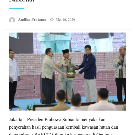
Posted
Andika Pratama
Mei 16, 2026
on
Jakarta – Presiden Prabowo Subianto menyaksikan
penyerahan hasil penguasaan kembali kawasan hutan dan
dana sebesar Rp10,27 triliun ke kas negara di Gedung