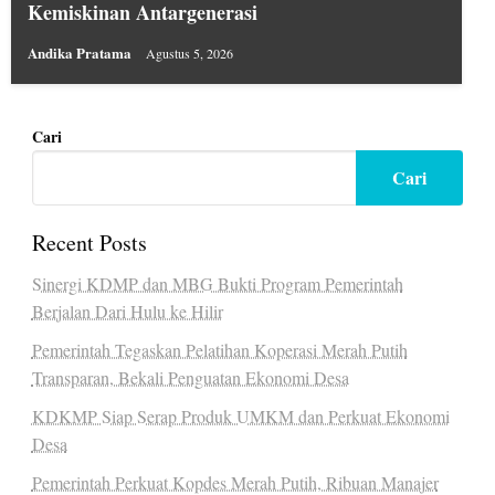
Kemiskinan Antargenerasi
Andika Pratama
Agustus 5, 2026
Cari
Cari
Recent Posts
Sinergi KDMP dan MBG Bukti Program Pemerintah
Berjalan Dari Hulu ke Hilir
Pemerintah Tegaskan Pelatihan Koperasi Merah Putih
Transparan, Bekali Penguatan Ekonomi Desa
KDKMP Siap Serap Produk UMKM dan Perkuat Ekonomi
Desa
Pemerintah Perkuat Kopdes Merah Putih, Ribuan Manajer