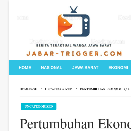
Skip
to
content
HOME
NASIONAL
JAWA BARAT
EKONOMI
HOMEPAGE
UNCATEGORIZED
PERTUMBUHAN EKONOMI 5,12 P
UNCATEGORIZED
Pertumbuhan Ekono