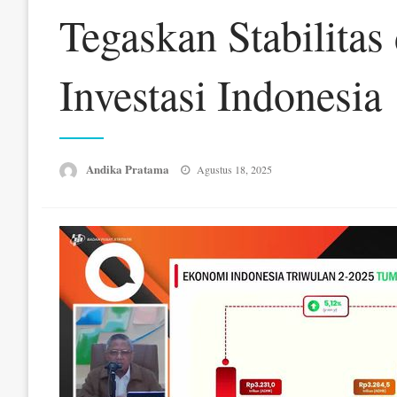
Tegaskan Stabilitas
Investasi Indonesia
Posted
Andika Pratama
Agustus 18, 2025
on