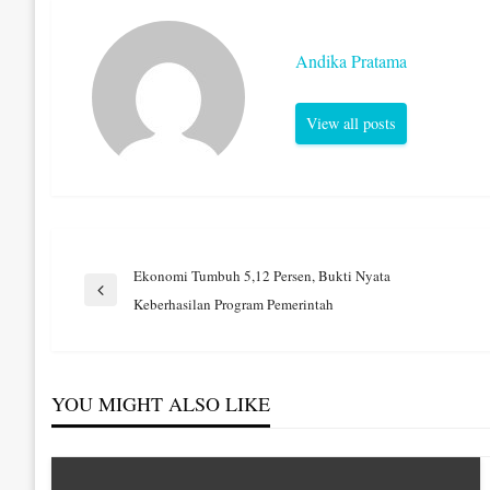
Andika Pratama
View all posts
Navigasi
Ekonomi Tumbuh 5,12 Persen, Bukti Nyata
Previous
Keberhasilan Program Pemerintah
Post
pos
YOU MIGHT ALSO LIKE