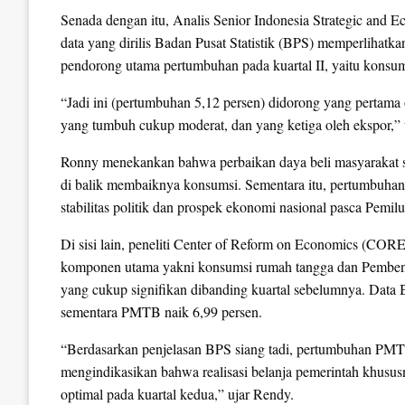
Senada dengan itu, Analis Senior Indonesia Strategic and E
data yang dirilis Badan Pusat Statistik (BPS) memperlihatk
pendorong utama pertumbuhan pada kuartal II, yaitu konsums
“Jadi ini (pertumbuhan 5,12 persen) didorong yang pertama
yang tumbuh cukup moderat, dan yang ketiga oleh ekspor,”
Ronny menekankan bahwa perbaikan daya beli masyarakat ser
di balik membaiknya konsumsi. Sementara itu, pertumbuhan 
stabilitas politik dan prospek ekonomi nasional pasca Pemil
Di sisi lain, peneliti Center of Reform on Economics (COR
komponen utama yakni konsumsi rumah tangga dan Pembe
yang cukup signifikan dibanding kuartal sebelumnya. Dat
sementara PMTB naik 6,99 persen.
“Berdasarkan penjelasan BPS siang tadi, pertumbuhan PMTB
mengindikasikan bahwa realisasi belanja pemerintah khusus
optimal pada kuartal kedua,” ujar Rendy.