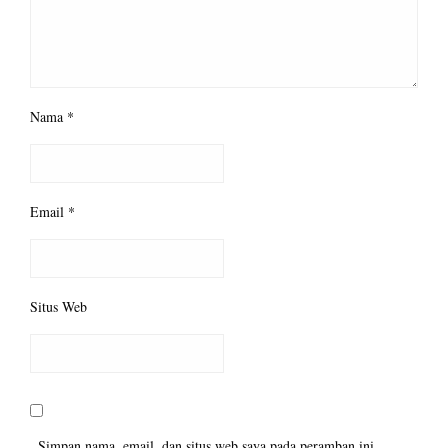
Nama
*
Email
*
Situs Web
Simpan nama, email, dan situs web saya pada peramban ini