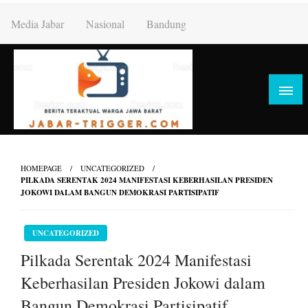
Skip
Media Jabar
Nasional
Bandung
to
content
HOMEPAGE
UNCATEGORIZED
PILKADA SERENTAK 2024 MANIFESTASI KEBERHASILAN PRESIDEN
JOKOWI DALAM BANGUN DEMOKRASI PARTISIPATIF
UNCATEGORIZED
Pilkada Serentak 2024 Manifestasi
Keberhasilan Presiden Jokowi dalam
Bangun Demokrasi Partisipatif