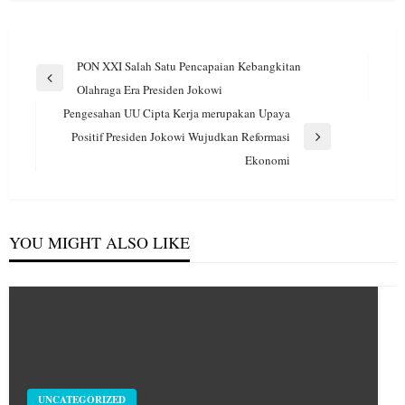
Navigasi
PON XXI Salah Satu Pencapaian Kebangkitan
pos
Previous
Olahraga Era Presiden Jokowi
Post
Pengesahan UU Cipta Kerja merupakan Upaya
Positif Presiden Jokowi Wujudkan Reformasi
Next
Ekonomi
Post
YOU MIGHT ALSO LIKE
UNCATEGORIZED