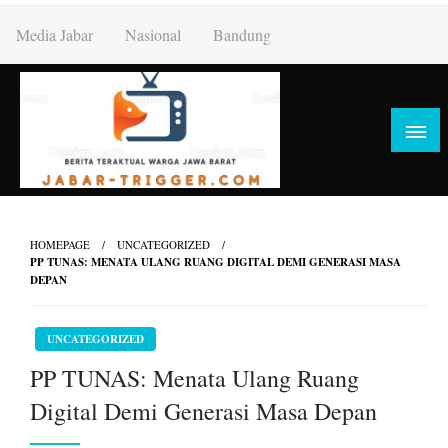
Skip
Media Jabar
Nasional
Bandung
to
content
HOMEPAGE
UNCATEGORIZED
PP TUNAS: MENATA ULANG RUANG DIGITAL DEMI GENERASI MASA
DEPAN
UNCATEGORIZED
PP TUNAS: Menata Ulang Ruang
Digital Demi Generasi Masa Depan