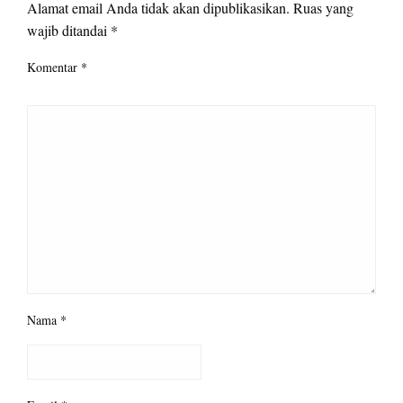
Alamat email Anda tidak akan dipublikasikan.
Ruas yang
wajib ditandai
*
Komentar
*
Nama
*