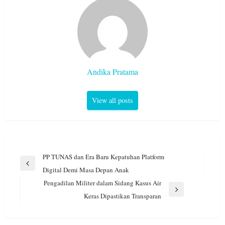
Andika Pratama
View all posts
Navigasi
PP TUNAS dan Era Baru Kepatuhan Platform
pos
Previous
Digital Demi Masa Depan Anak
Post
Pengadilan Militer dalam Sidang Kasus Air
Next
Keras Dipastikan Transparan
Post