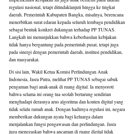
regulasi nasional, tetapi ditindaklanjuti hingga ke tingkat
daerah. Pemerintah Kabupaten Bangka, misalnya, berencana
menerbitkan surat edaran kepada seluruh lembaga pendidikan
sebagai bentuk konkret dukungan terhadap PP TUNAS.
Langkah ini menunjukkan bahwa keberhasilan kebijakan
tidak hanya bergantung pada pemerintah pusat, tetapi juga
pada sinergi dengan pemerintah daerah, institusi pendidikan,
dan masyarakat.
Di sisi lain, Wakil Ketua Komisi Perlindungan Anak
Indonesia, Jasra Putra, melihat PP TUNAS sebagai sabuk
pengaman bagi anak-anak di ruang digital. Ia menyoroti
bahwa selama ini orang tua seolah bertarung sendirian
menghadapi derasnya arus algoritma dan konten digital yang
tidak selalu ramah anak. Dengan hadirnya regulasi ini, negara
memberikan dukungan nyata bagi keluarga dalam
menjalankan fungsi pengawasan dan perlindungan. Jasra
juga menegaskan bahwa ancaman di ruang digital tidak