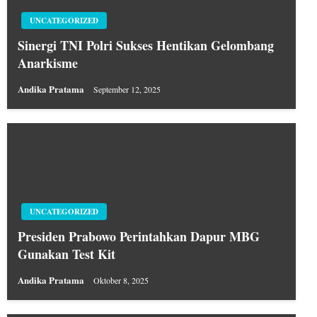
UNCATEGORIZED
Sinergi TNI Polri Sukses Hentikan Gelombang
Anarkisme
Andika Pratama
September 12, 2025
UNCATEGORIZED
Presiden Prabowo Perintahkan Dapur MBG
Gunakan Test Kit
Andika Pratama
Oktober 8, 2025