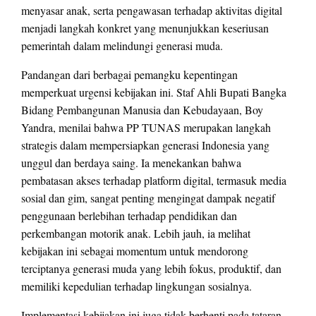
menyasar anak, serta pengawasan terhadap aktivitas digital
menjadi langkah konkret yang menunjukkan keseriusan
pemerintah dalam melindungi generasi muda.
Pandangan dari berbagai pemangku kepentingan
memperkuat urgensi kebijakan ini. Staf Ahli Bupati Bangka
Bidang Pembangunan Manusia dan Kebudayaan, Boy
Yandra, menilai bahwa PP TUNAS merupakan langkah
strategis dalam mempersiapkan generasi Indonesia yang
unggul dan berdaya saing. Ia menekankan bahwa
pembatasan akses terhadap platform digital, termasuk media
sosial dan gim, sangat penting mengingat dampak negatif
penggunaan berlebihan terhadap pendidikan dan
perkembangan motorik anak. Lebih jauh, ia melihat
kebijakan ini sebagai momentum untuk mendorong
terciptanya generasi muda yang lebih fokus, produktif, dan
memiliki kepedulian terhadap lingkungan sosialnya.
Implementasi kebijakan ini juga tidak berhenti pada tataran