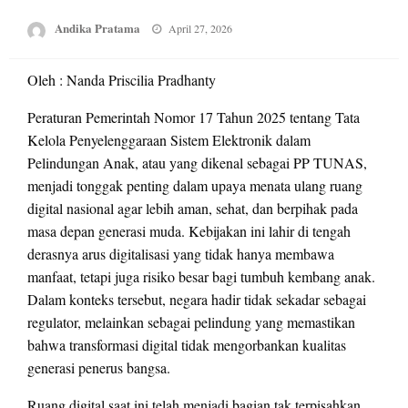
Posted
Andika Pratama
April 27, 2026
on
Oleh : Nanda Priscilia Pradhanty
Peraturan Pemerintah Nomor 17 Tahun 2025 tentang Tata
Kelola Penyelenggaraan Sistem Elektronik dalam
Pelindungan Anak, atau yang dikenal sebagai PP TUNAS,
menjadi tonggak penting dalam upaya menata ulang ruang
digital nasional agar lebih aman, sehat, dan berpihak pada
masa depan generasi muda. Kebijakan ini lahir di tengah
derasnya arus digitalisasi yang tidak hanya membawa
manfaat, tetapi juga risiko besar bagi tumbuh kembang anak.
Dalam konteks tersebut, negara hadir tidak sekadar sebagai
regulator, melainkan sebagai pelindung yang memastikan
bahwa transformasi digital tidak mengorbankan kualitas
generasi penerus bangsa.
Ruang digital saat ini telah menjadi bagian tak terpisahkan