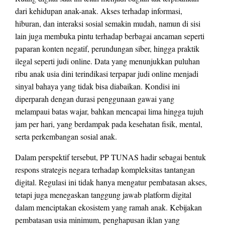
dari kehidupan anak-anak. Akses terhadap informasi,
hiburan, dan interaksi sosial semakin mudah, namun di sisi
lain juga membuka pintu terhadap berbagai ancaman seperti
paparan konten negatif, perundungan siber, hingga praktik
ilegal seperti judi online. Data yang menunjukkan puluhan
ribu anak usia dini terindikasi terpapar judi online menjadi
sinyal bahaya yang tidak bisa diabaikan. Kondisi ini
diperparah dengan durasi penggunaan gawai yang
melampaui batas wajar, bahkan mencapai lima hingga tujuh
jam per hari, yang berdampak pada kesehatan fisik, mental,
serta perkembangan sosial anak.
Dalam perspektif tersebut, PP TUNAS hadir sebagai bentuk
respons strategis negara terhadap kompleksitas tantangan
digital. Regulasi ini tidak hanya mengatur pembatasan akses,
tetapi juga menegaskan tanggung jawab platform digital
dalam menciptakan ekosistem yang ramah anak. Kebijakan
pembatasan usia minimum, penghapusan iklan yang