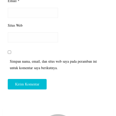
Email
*
Situs Web
Simpan nama, email, dan situs web saya pada peramban ini
untuk komentar saya berikutnya.