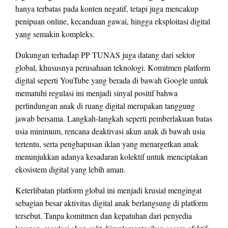
hanya terbatas pada konten negatif, tetapi juga mencakup
penipuan online, kecanduan gawai, hingga eksploitasi digital
yang semakin kompleks.
Dukungan terhadap PP TUNAS juga datang dari sektor
global, khususnya perusahaan teknologi. Komitmen platform
digital seperti YouTube yang berada di bawah Google untuk
mematuhi regulasi ini menjadi sinyal positif bahwa
perlindungan anak di ruang digital merupakan tanggung
jawab bersama. Langkah-langkah seperti pemberlakuan batas
usia minimum, rencana deaktivasi akun anak di bawah usia
tertentu, serta penghapusan iklan yang menargetkan anak
menunjukkan adanya kesadaran kolektif untuk menciptakan
ekosistem digital yang lebih aman.
Keterlibatan platform global ini menjadi krusial mengingat
sebagian besar aktivitas digital anak berlangsung di platform
tersebut. Tanpa komitmen dan kepatuhan dari penyedia