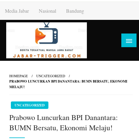
Skip
Media Jabar
Nasional
Bandung
to
content
HOMEPAGE
UNCATEGORIZED
PRABOWO LUNCURKAN BPI DANANTARA: BUMN BERSATU, EKONOMI
MELAJU!
UNCATEGORIZED
Prabowo Luncurkan BPI Danantara:
BUMN Bersatu, Ekonomi Melaju!