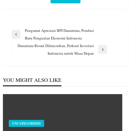
Navigasi
Pengamat Apresiasi BPI Danantara, Pondasi
pos
Previous
Baru Penguatan Ekonomi Indonesia
Post
Danantara Resmi Diluncurkan, Perkuat Investasi
Next
Indonesia untuk Masa Depan
Post
YOU MIGHT ALSO LIKE
UNCATEGORIZED