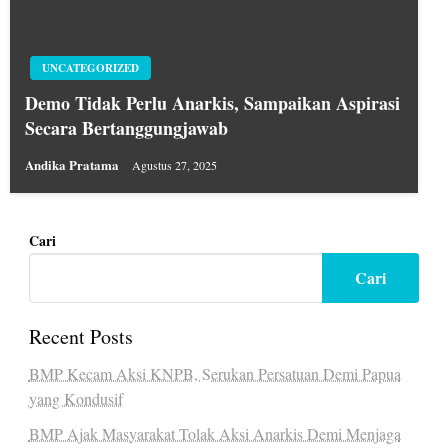
UNCATEGORIZED
Demo Tidak Perlu Anarkis, Sampaikan Aspirasi
Secara Bertanggungjawab
Andika Pratama
Agustus 27, 2025
Cari
Cari
Recent Posts
BMP Kecam Aksi KNPB, Serukan Persatuan Demi Papua
yang Kondusif
BMP Ajak Masyarakat Tolak Aksi Anarkis Demi Menjaga