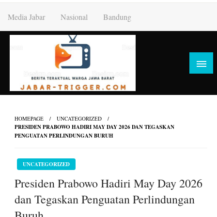
Skip
Media Jabar
Nasional
Bandung
to
content
HOMEPAGE
UNCATEGORIZED
PRESIDEN PRABOWO HADIRI MAY DAY 2026 DAN TEGASKAN
PENGUATAN PERLINDUNGAN BURUH
UNCATEGORIZED
Presiden Prabowo Hadiri May Day 2026
dan Tegaskan Penguatan Perlindungan
Buruh