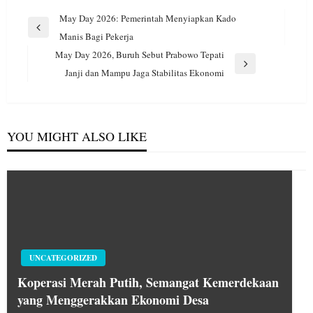
Navigasi
May Day 2026: Pemerintah Menyiapkan Kado
pos
Previous
Manis Bagi Pekerja
Post
May Day 2026, Buruh Sebut Prabowo Tepati
Next
Janji dan Mampu Jaga Stabilitas Ekonomi
Post
YOU MIGHT ALSO LIKE
UNCATEGORIZED
Koperasi Merah Putih, Semangat Kemerdekaan
yang Menggerakkan Ekonomi Desa