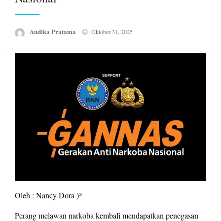
Posted
Andika Pratama
Oktober 31, 2025
on
Oleh : Nancy Dora )*
Perang melawan narkoba kembali mendapatkan penegasan