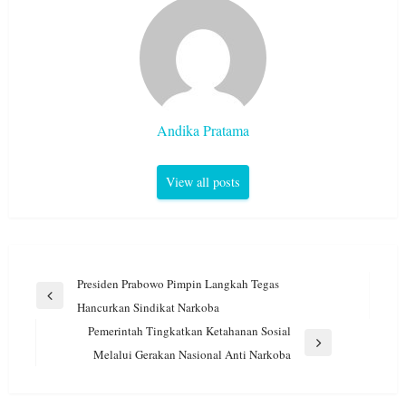
Andika Pratama
View all posts
Navigasi
Presiden Prabowo Pimpin Langkah Tegas
pos
Previous
Hancurkan Sindikat Narkoba
Post
Pemerintah Tingkatkan Ketahanan Sosial
Next
Melalui Gerakan Nasional Anti Narkoba
Post