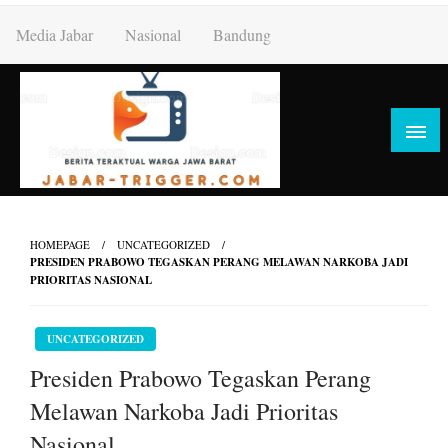
Skip
Media Jabar
Nasional
Bandung
to
content
HOMEPAGE
UNCATEGORIZED
PRESIDEN PRABOWO TEGASKAN PERANG MELAWAN NARKOBA JADI
PRIORITAS NASIONAL
UNCATEGORIZED
Presiden Prabowo Tegaskan Perang
Melawan Narkoba Jadi Prioritas
Nasional