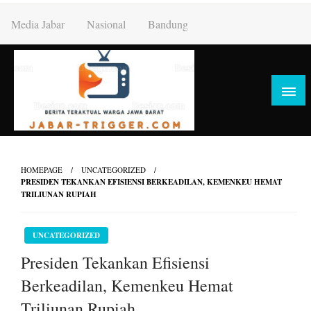
Skip
Media Jabar
Nasional
Bandung
to
content
HOMEPAGE
UNCATEGORIZED
PRESIDEN TEKANKAN EFISIENSI BERKEADILAN, KEMENKEU HEMAT
TRILIUNAN RUPIAH
UNCATEGORIZED
Presiden Tekankan Efisiensi
Berkeadilan, Kemenkeu Hemat
Triliunan Rupiah