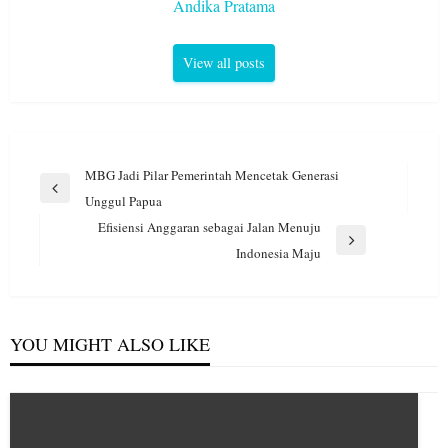
Andika Pratama
View all posts
Navigasi
MBG Jadi Pilar Pemerintah Mencetak Generasi
pos
Previous
Unggul Papua
Post
Efisiensi Anggaran sebagai Jalan Menuju
Next
Indonesia Maju
Post
YOU MIGHT ALSO LIKE