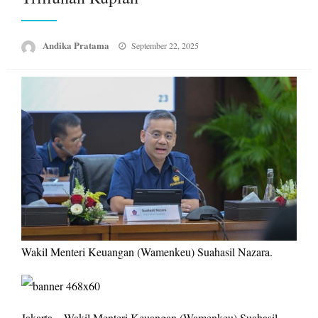
Posted
Andika Pratama
September 22, 2025
on
Wakil Menteri Keuangan (Wamenkeu) Suahasil Nazara.
Jakarta – Wakil Menteri Keuangan (Wamenkeu) Suahasil