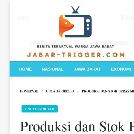
Skip
to
content
HOME
NASIONAL
JAWA BARAT
EKONOMI
HOMEPAGE
UNCATEGORIZED
PRODUKSI DAN STOK BERAS M
UNCATEGORIZED
Produksi dan Stok