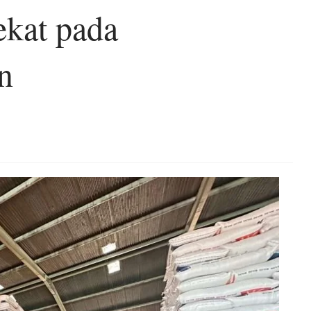
ekat pada
n