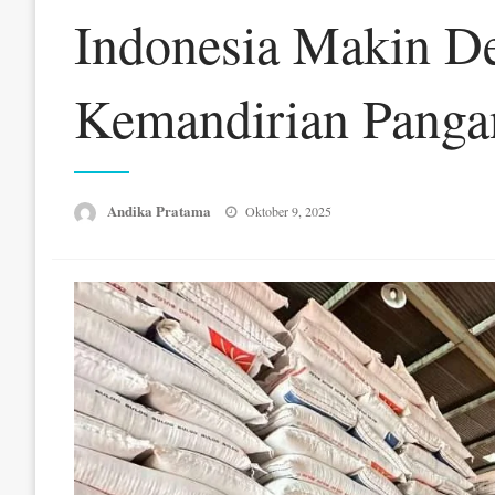
Indonesia Makin D
Kemandirian Panga
Posted
Andika Pratama
Oktober 9, 2025
on