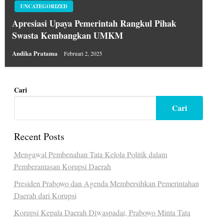
UNCATEGORIZED
Apresiasi Upaya Pemerintah Rangkul Pihak
Swasta Kembangkan UMKM
Andika Pratama
Februari 2, 2025
Cari
Cari
Recent Posts
Mengawal Pembenahan Tata Kelola Politik dalam
Pemberantasan Korupsi Daerah
Presiden Prabowo dan Agenda Membersihkan Pemerintahan
Daerah dari Korupsi
Korupsi Kepala Daerah Diwaspadai, Prabowo Minta Tata