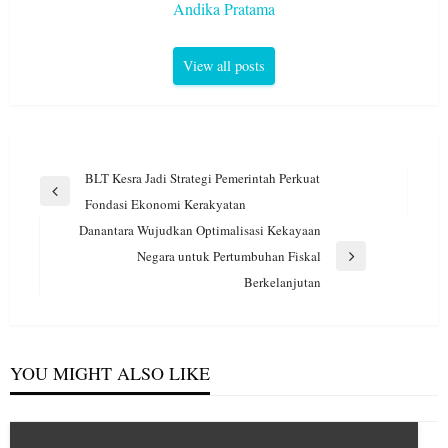
Andika Pratama
View all posts
Navigasi
BLT Kesra Jadi Strategi Pemerintah Perkuat
pos
Previous
Fondasi Ekonomi Kerakyatan
Post
Danantara Wujudkan Optimalisasi Kekayaan
Negara untuk Pertumbuhan Fiskal
Next
Berkelanjutan
Post
YOU MIGHT ALSO LIKE