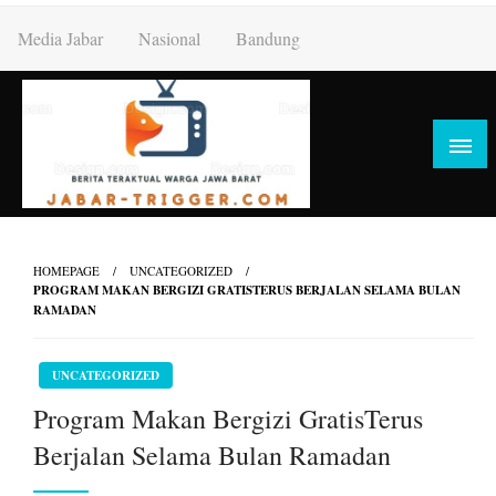
Skip
Media Jabar
Nasional
Bandung
to
content
HOMEPAGE
UNCATEGORIZED
PROGRAM MAKAN BERGIZI GRATISTERUS BERJALAN SELAMA BULAN
RAMADAN
UNCATEGORIZED
Program Makan Bergizi GratisTerus
Berjalan Selama Bulan Ramadan