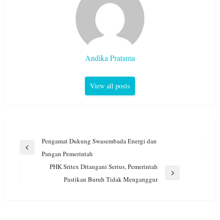
Andika Pratama
View all posts
Navigasi
Pengamat Dukung Swasembada Energi dan
pos
Previous
Pangan Pemerintah
Post
PHK Sritex Ditangani Serius, Pemerintah
Next
Pastikan Buruh Tidak Menganggur
Post