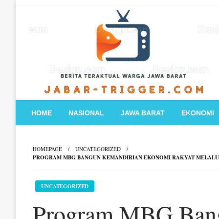
Skip
to
content
HOME
NASIONAL
JAWA BARAT
EKONOMI
HOMEPAGE
UNCATEGORIZED
PROGRAM MBG BANGUN KEMANDIRIAN EKONOMI RAKYAT MELALUI
UNCATEGORIZED
Program MBG Bang