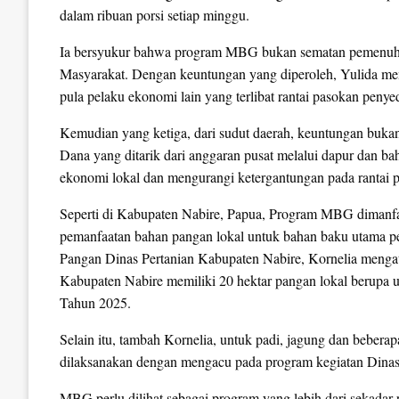
dalam ribuan porsi setiap minggu.
Ia bersyukur bahwa program MBG bukan sematan pemenuhan 
Masyarakat. Dengan keuntungan yang diperoleh, Yulida m
pula pelaku ekonomi lain yang terlibat rantai pasokan pen
Kemudian yang ketiga, dari sudut daerah, keuntungan bukan 
Dana yang ditarik dari anggaran pusat melalui dapur dan b
ekonomi lokal dan mengurangi ketergantungan pada rantai p
Seperti di Kabupaten Nabire, Papua, Program MBG dimanfa
pemanfaatan bahan pangan lokal untuk bahan baku utama pe
Pangan Dinas Pertanian Kabupaten Nabire, Kornelia meng
Kabupaten Nabire memiliki 20 hektar pangan lokal berupa u
Tahun 2025.
Selain itu, tambah Kornelia, untuk padi, jagung dan bebera
dilaksanakan dengan mengacu pada program kegiatan Dinas
MBG perlu dilihat sebagai program yang lebih dari sekadar