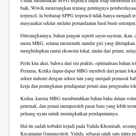
Untuk memastikan SPPG terpencil dapat tetap memenuhi k
baik, Wiwik menerangkan tentang pentingnya pemberdayaa
terpencil. Ia berharap SPPG terpencil tidak hanya menjadi 
masyarakat sekitar melalui pemanfaatan hasil bumi setempat
Diterangkannya, bahan pangan seperti sayur-sayuran, ikan,
menu MBG, selama memenuhi standar gizi yang ditetapka
menghidupkan rantai ekonomi lokal, mulai dari petani, nelaya
Perlu kita akui, bahwa dari sisi praktis, optimalisasi bahan
Pertama, Ketika dapur-dapur MBG membeli dari petani loka
sektor industri dengan sektor lain yang menjadi pemasok bah
kerja dan peningkatan pendapatan petani atau pengusaha lok
Kedua, karena MBG membutuhkan bahan baku dalam volume b
peternak, dan petani memperoleh pasar baru yang lebih ters
peluang nyata untuk meningkatkan pendapatannya.
Hal itu sudah terbukti terjadi pada Yulida Khomisah, seo
Kecamatan Gunungsitoli. Yulida, sebagai salah satu mit