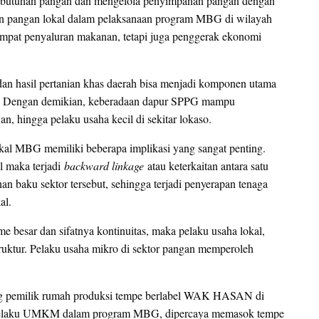
ebutuhan pangan dan mengelola penyimpanan pangan dengan
n pangan lokal dalam pelaksanaan program MBG di wilayah
tempat penyaluran makanan, tetapi juga penggerak ekonomi
.
 dan hasil pertanian khas daerah bisa menjadi komponen utama
n. Dengan demikian, keberadaan dapur SPPG mampu
n, hingga pelaku usaha kecil di sekitar lokaso.
 lokal MBG memiliki beberapa implikasi yang sangat penting.
l maka terjadi
backward linkage
atau keterkaitan antara satu
an baku sektor tersebut, sehingga terjadi penyerapan tenaga
al.
esar dan sifatnya kontinuitas, maka pelaku usaha lokal,
truktur. Pelaku usaha mikro di sektor pangan memperoleh
rang pemilik rumah produksi tempe berlabel WAK HASAN di
ra pelaku UMKM dalam program MBG, dipercaya memasok tempe