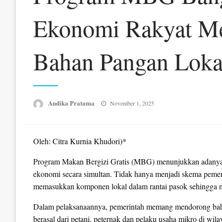
Ekonomi Rakyat Mel
Bahan Pangan Loka
Posted
Andika Pratama
November 1, 2025
on
Oleh: Citra Kurnia Khudori)*
Program Makan Bergizi Gratis (MBG) menunjukkan adanya r
ekonomi secara simultan. Tidak hanya menjadi skema peme
memasukkan komponen lokal dalam rantai pasok sehingga
Dalam pelaksanaannya, pemerintah memang mendorong baha
berasal dari petani, peternak dan pelaku usaha mikro di wi