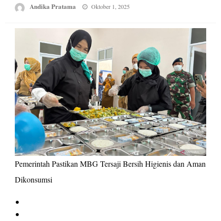
Posted
Andika Pratama
Oktober 1, 2025
on
Pemerintah Pastikan MBG Tersaji Bersih Higienis dan Aman
Dikonsumsi