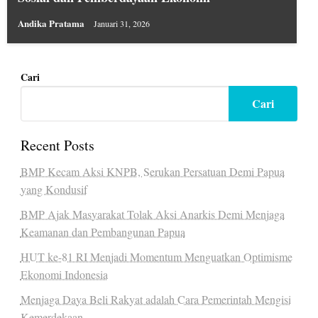
Andika Pratama
Januari 31, 2026
Cari
Cari
Recent Posts
BMP Kecam Aksi KNPB, Serukan Persatuan Demi Papua
yang Kondusif
BMP Ajak Masyarakat Tolak Aksi Anarkis Demi Menjaga
Keamanan dan Pembangunan Papua
HUT ke-81 RI Menjadi Momentum Menguatkan Optimisme
Ekonomi Indonesia
Menjaga Daya Beli Rakyat adalah Cara Pemerintah Mengisi
Kemerdekaan