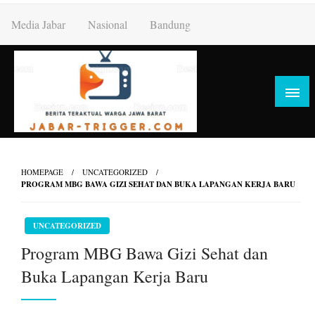
Skip
Media Jabar
Nasional
Bandung
to
content
HOMEPAGE
UNCATEGORIZED
PROGRAM MBG BAWA GIZI SEHAT DAN BUKA LAPANGAN KERJA BARU
UNCATEGORIZED
Program MBG Bawa Gizi Sehat dan
Buka Lapangan Kerja Baru