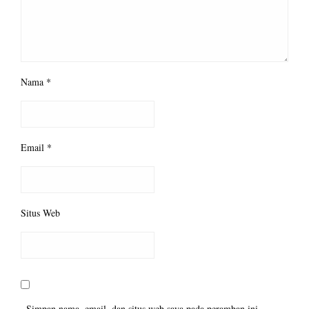
Nama
*
Email
*
Situs Web
Simpan nama, email, dan situs web saya pada peramban ini