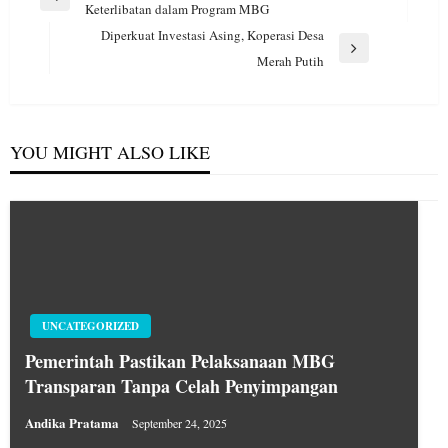
pos
Previous
Keterlibatan dalam Program MBG
Post
Diperkuat Investasi Asing, Koperasi Desa
Next
Merah Putih
Post
YOU MIGHT ALSO LIKE
UNCATEGORIZED
Pemerintah Pastikan Pelaksanaan MBG
Transparan Tanpa Celah Penyimpangan
Andika Pratama
September 24, 2025