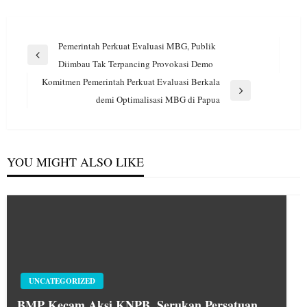
Navigasi
Pemerintah Perkuat Evaluasi MBG, Publik
pos
Previous
Diimbau Tak Terpancing Provokasi Demo
Post
Komitmen Pemerintah Perkuat Evaluasi Berkala
Next
demi Optimalisasi MBG di Papua
Post
YOU MIGHT ALSO LIKE
UNCATEGORIZED
BMP Kecam Aksi KNPB, Serukan Persatuan