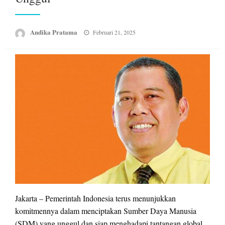
Posted
Andika Pratama
Februari 21, 2025
on
Jakarta – Pemerintah Indonesia terus menunjukkan
komitmennya dalam menciptakan Sumber Daya Manusia
(SDM) yang unggul dan siap menghadapi tantangan global.