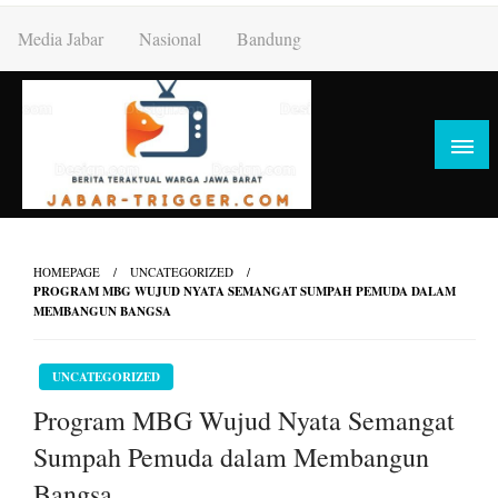
Skip
Media Jabar
Nasional
Bandung
to
content
HOMEPAGE
UNCATEGORIZED
PROGRAM MBG WUJUD NYATA SEMANGAT SUMPAH PEMUDA DALAM
MEMBANGUN BANGSA
UNCATEGORIZED
Program MBG Wujud Nyata Semangat
Sumpah Pemuda dalam Membangun
Bangsa