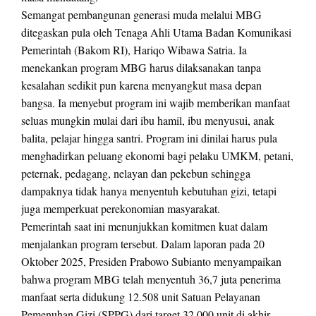
Semangat pembangunan generasi muda melalui MBG
ditegaskan pula oleh Tenaga Ahli Utama Badan Komunikasi
Pemerintah (Bakom RI), Hariqo Wibawa Satria. Ia
menekankan program MBG harus dilaksanakan tanpa
kesalahan sedikit pun karena menyangkut masa depan
bangsa. Ia menyebut program ini wajib memberikan manfaat
seluas mungkin mulai dari ibu hamil, ibu menyusui, anak
balita, pelajar hingga santri. Program ini dinilai harus pula
menghadirkan peluang ekonomi bagi pelaku UMKM, petani,
peternak, pedagang, nelayan dan pekebun sehingga
dampaknya tidak hanya menyentuh kebutuhan gizi, tetapi
juga memperkuat perekonomian masyarakat.
Pemerintah saat ini menunjukkan komitmen kuat dalam
menjalankan program tersebut. Dalam laporan pada 20
Oktober 2025, Presiden Prabowo Subianto menyampaikan
bahwa program MBG telah menyentuh 36,7 juta penerima
manfaat serta didukung 12.508 unit Satuan Pelayanan
Pemenuhan Gizi (SPPG) dari target 32.000 unit di akhir