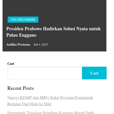
UNCATEGORIZED
Presiden Prabowo Hadirkan Solusi Nyata untuk
Pulau Enggano
Andika Pratama
Juli 4, 2025
Cari
Cari
Recent Posts
Sinergi KDMP dan MBG Bukti Program Pemerintah
Berjalan Dari Hulu ke Hilir
Pemerintah Tegaskan Pelatihan Koperasi Merah Putih