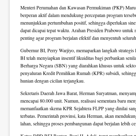
Menteri Perumahan dan Kawasan Permukiman (PKP) Maruara
berperan aktif dalam mendukung percepatan program tersebu
menunjukkan pertumbuhan positif, sehingga diperlukan siner
dapat dicapai tepat waktu. Arahan Presiden Prabowo untuk m
penting agar program berjalan efektif dan menyentuh selur
Gubernur BI, Perry Warjiyo, memaparkan langkah strategi
BI telah menyiapkan insentif likuiditas bagi perbankan seni
Berharga Negara (SBN) yang diarahkan khusus untuk sektor
penyaluran Kredit Pemilikan Rumah (KPR) subsidi, sehing
hunian dengan cicilan terjangkau.
Sekretaris Daerah Jawa Barat, Herman Suryatman, menyamp
mencapai 80.000 unit. Namun, realisasi sementara baru men
memanfaatkan skema KPR Sejahtera FLPP yang dinilai sanga
terbatas. Pemerintah provinsi, kata Herman, akan mendukung
lahan, sehingga proses pembangunan dapat berjalan lebih cep
Ketua DPD REI Banten, Roni H. Adali, turut memberikan 