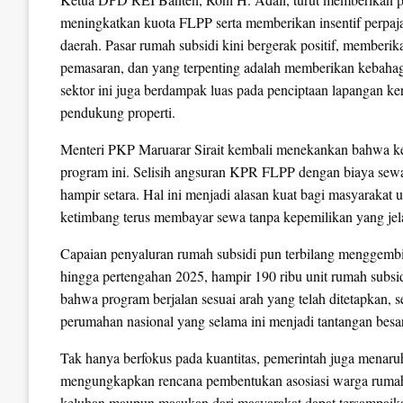
meningkatkan kuota FLPP serta memberikan insentif perpa
daerah. Pasar rumah subsidi kini bergerak positif, membe
pemasaran, dan yang terpenting adalah memberikan kebahag
sektor ini juga berdampak luas pada penciptaan lapangan ker
pendukung properti.
Menteri PKP Maruarar Sirait kembali menekankan bahwa k
program ini. Selisih angsuran KPR FLPP dengan biaya sewa 
hampir setara. Hal ini menjadi alasan kuat bagi masyarakat 
ketimbang terus membayar sewa tanpa kepemilikan yang jel
Capaian penyaluran rumah subsidi pun terbilang menggembi
hingga pertengahan 2025, hampir 190 ribu unit rumah subsid
bahwa program berjalan sesuai arah yang telah ditetapkan, 
perumahan nasional yang selama ini menjadi tantangan besar
Tak hanya berfokus pada kuantitas, pemerintah juga menaruh
mengungkapkan rencana pembentukan asosiasi warga rumah su
keluhan maupun masukan dari masyarakat dapat tersampaik