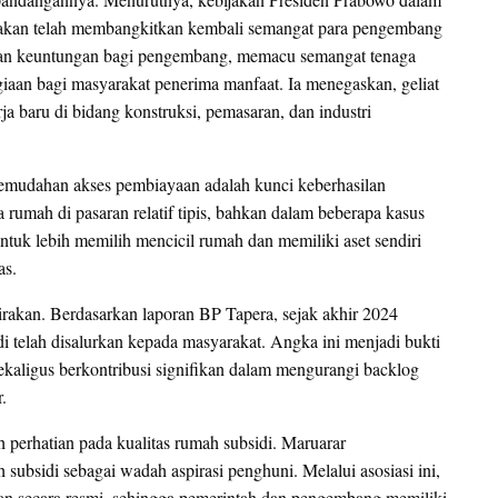
jakan telah membangkitkan kembali semangat para pengembang
rikan keuntungan bagi pengembang, memacu semangat tenaga
iaan bagi masyarakat penerima manfaat. Ia menegaskan, geliat
ja baru di bidang konstruksi, pemasaran, dan industri
emudahan akses pembiayaan adalah kunci keberhasilan
rumah di pasaran relatif tipis, bahkan dalam beberapa kasus
untuk lebih memilih mencicil rumah dan memiliki aset sendiri
as.
rakan. Berdasarkan laporan BP Tapera, sejak akhir 2024
i telah disalurkan kepada masyarakat. Angka ini menjadi bukti
sekaligus berkontribusi signifikan dalam mengurangi backlog
.
 perhatian pada kualitas rumah subsidi. Maruarar
bsidi sebagai wadah aspirasi penghuni. Melalui asosiasi ini,
an secara resmi, sehingga pemerintah dan pengembang memiliki