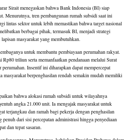
r Sirait menegaskan bahwa Bank Indonesia (BI) siap
t. Menurutnya, tren pembangunan rumah subsidi saat ini
gi lintas sektor untuk lebih memastikan bahwa target nasional
elibatkan berbagai pihak, termasuk BI, menjadi strategi
uh lapisan masyarakat yang membutuhkan.
s lembaganya untuk membantu pembiayaan perumahan rakyat.
lai Rp80 triliun serta memanfaatkan pendanaan melalui Surat
 perumahan. Insentif ini diharapkan dapat mempercepat
ga masyarakat berpenghasilan rendah semakin mudah memiliki
aikan bahwa alokasi rumah subsidi untuk wilayahnya
yentuh angka 21.000 unit. Ia mengajak masyarakat untuk
t terjangkau dan ramah bagi pekerja dengan penghasilan
 penuh dari sisi percepatan administrasi hingga penyediaan
at dan tepat sasaran.
pandangannya. Menurutnya, kebijakan Presiden Prabowo dalam