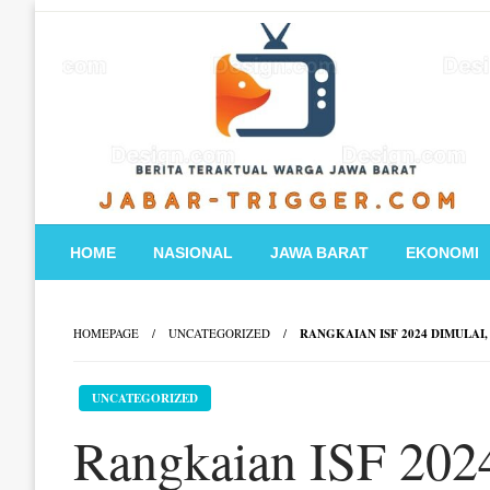
Skip
to
content
HOME
NASIONAL
JAWA BARAT
EKONOMI
HOMEPAGE
UNCATEGORIZED
RANGKAIAN ISF 2024 DIMULA
UNCATEGORIZED
Rangkaian ISF 202