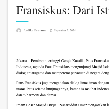
Fransiskus: Dari Is
Posted
Andika Pratama
September 3, 2024
on
Jakarta – Pemimpin tertinggi Gereja Katolik, Paus Fransisk
Indonesia, agenda Paus Fransiskus mengunjungi Masjid Ist
dialog antaragama dan mempererat persatuan di negara denga
Paus Fransiskus juga mengadakan dialog lintas iman dengan
utama Paus selama kunjungannya, karena ia melihat Indones
dalam harmoni dan damai.
Imam Besar Masjid Istiqlal, Nasaruddin Umar mengatakan 