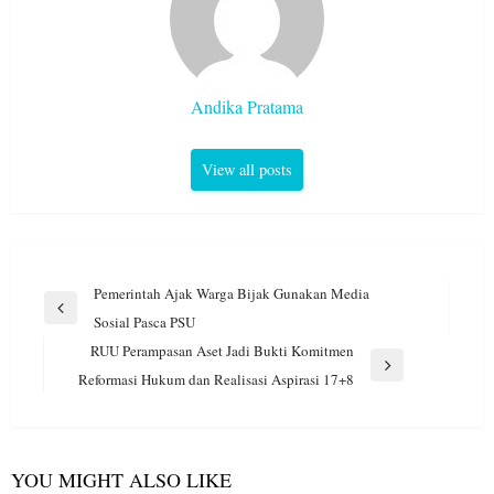
Andika Pratama
View all posts
Navigasi
Pemerintah Ajak Warga Bijak Gunakan Media
pos
Previous
Sosial Pasca PSU
Post
RUU Perampasan Aset Jadi Bukti Komitmen
Next
Reformasi Hukum dan Realisasi Aspirasi 17+8
Post
YOU MIGHT ALSO LIKE