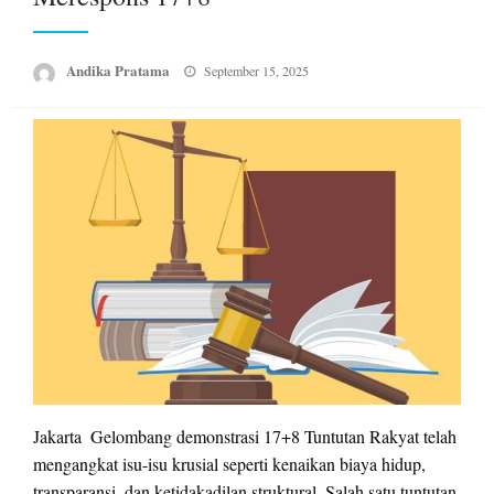
Posted
Andika Pratama
September 15, 2025
on
Jakarta  Gelombang demonstrasi 17+8 Tuntutan Rakyat telah
mengangkat isu-isu krusial seperti kenaikan biaya hidup,
transparansi, dan ketidakadilan struktural. Salah satu tuntutan