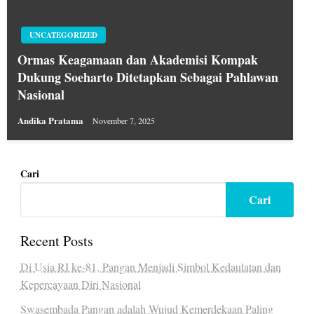
UNCATEGORIZED
Ormas Keagamaan dan Akademisi Kompak
Dukung Soeharto Ditetapkan Sebagai Pahlawan
Nasional
Andika Pratama
November 7, 2025
Cari
Cari
Recent Posts
Di Usia RI ke-81, Pangan Menjadi Simbol Kedaulatan dan
Kepercayaan Diri Nasional
Swasembada Pangan adalah Wujud Kemerdekaan Paling