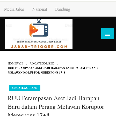
Skip
Media Jabar
Nasional
Bandung
to
content
HOMEPAGE
UNCATEGORIZED
RUU PERAMPASAN ASET JADI HARAPAN BARU DALAM PERANG
MELAWAN KORUPTOR MERESPONS 17+8
UNCATEGORIZED
RUU Perampasan Aset Jadi Harapan
Baru dalam Perang Melawan Koruptor
Merespons 17+8