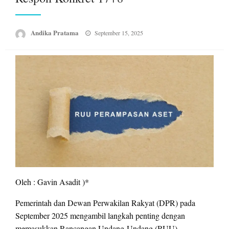
Posted
Andika Pratama
September 15, 2025
on
Oleh : Gavin Asadit )*
Pemerintah dan Dewan Perwakilan Rakyat (DPR) pada
September 2025 mengambil langkah penting dengan
memasukkan Rancangan Undang-Undang (RUU)