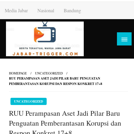
Skip
Media Jabar
Nasional
Bandung
to
content
HOMEPAGE
UNCATEGORIZED
RUU PERAMPASAN ASET JADI PILAR BARU PENGUATAN
PEMBERANTASAN KORUPSI DAN RESPON KONKRET 17+8
UNCATEGORIZED
RUU Perampasan Aset Jadi Pilar Baru
Penguatan Pemberantasan Korupsi dan
Respon Konkret 17+8