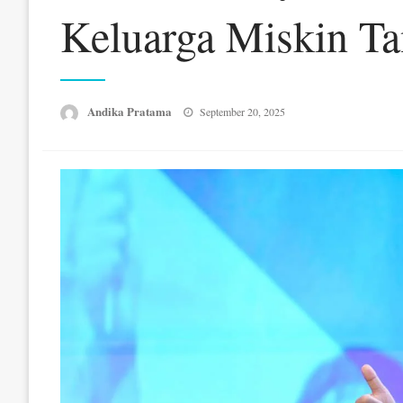
Keluarga Miskin Ta
Posted
Andika Pratama
September 20, 2025
on