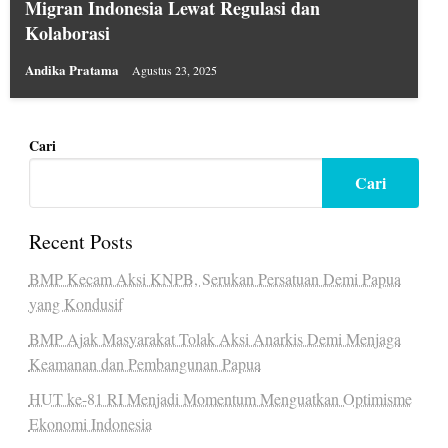
Migran Indonesia Lewat Regulasi dan
Kolaborasi
Andika Pratama
Agustus 23, 2025
Cari
Cari
Recent Posts
BMP Kecam Aksi KNPB, Serukan Persatuan Demi Papua
yang Kondusif
BMP Ajak Masyarakat Tolak Aksi Anarkis Demi Menjaga
Keamanan dan Pembangunan Papua
HUT ke-81 RI Menjadi Momentum Menguatkan Optimisme
Ekonomi Indonesia