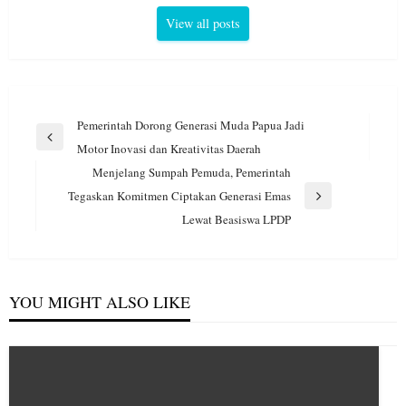
View all posts
Navigasi
Pemerintah Dorong Generasi Muda Papua Jadi
pos
Previous
Motor Inovasi dan Kreativitas Daerah
Post
Menjelang Sumpah Pemuda, Pemerintah
Tegaskan Komitmen Ciptakan Generasi Emas
Next
Lewat Beasiswa LPDP
Post
YOU MIGHT ALSO LIKE