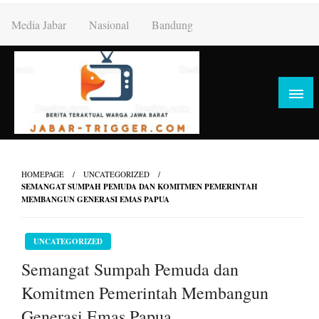
Skip
Media Jabar
Nasional
Bandung
to
content
HOMEPAGE
UNCATEGORIZED
SEMANGAT SUMPAH PEMUDA DAN KOMITMEN PEMERINTAH
MEMBANGUN GENERASI EMAS PAPUA
UNCATEGORIZED
Semangat Sumpah Pemuda dan
Komitmen Pemerintah Membangun
Generasi Emas Papua