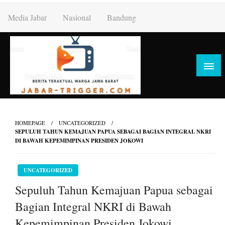
Skip
Media Jabar
Nasional
Bandung
to
content
HOMEPAGE
UNCATEGORIZED
SEPULUH TAHUN KEMAJUAN PAPUA SEBAGAI BAGIAN INTEGRAL NKRI
DI BAWAH KEPEMIMPINAN PRESIDEN JOKOWI
UNCATEGORIZED
Sepuluh Tahun Kemajuan Papua sebagai
Bagian Integral NKRI di Bawah
Kepemimpinan Presiden Jokowi