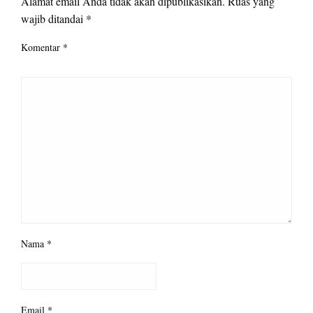
Alamat email Anda tidak akan dipublikasikan.
Ruas yang
wajib ditandai
*
Komentar
*
Nama
*
Email
*