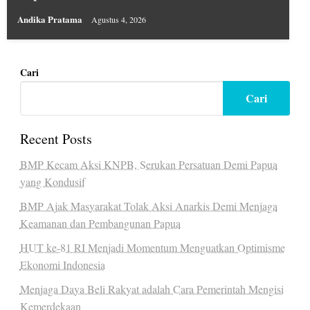
Andika Pratama
Agustus 4, 2026
Cari
Cari
Recent Posts
BMP Kecam Aksi KNPB, Serukan Persatuan Demi Papua
yang Kondusif
BMP Ajak Masyarakat Tolak Aksi Anarkis Demi Menjaga
Keamanan dan Pembangunan Papua
HUT ke-81 RI Menjadi Momentum Menguatkan Optimisme
Ekonomi Indonesia
Menjaga Daya Beli Rakyat adalah Cara Pemerintah Mengisi
Kemerdekaan