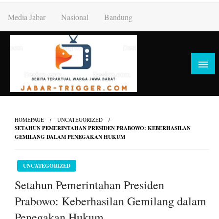
Skip
Media Jabar
Nasional
Bandung
to
content
HOMEPAGE
UNCATEGORIZED
SETAHUN PEMERINTAHAN PRESIDEN PRABOWO: KEBERHASILAN
GEMILANG DALAM PENEGAKAN HUKUM
UNCATEGORIZED
Setahun Pemerintahan Presiden
Prabowo: Keberhasilan Gemilang dalam
Penegakan Hukum