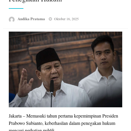
Posted
Andika Pratama
Oktober 16, 2025
on
Jakarta – Memasuki tahun pertama kepemimpinan Presiden
Prabowo Subianto, keberhasilan dalam penegakan hukum
mencuri perhatian publik.