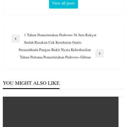
View all posts
Navigasi
1 Tahun Pemerintahan Prabowo 36 Juta Rakyat
pos
Previous
Sudah Rasakan Cek Kesehatan Gratis
Post
Swasembada Pangan Bukti Nyata Keberhasilan
Next
Tahun Pertama Pemerintahan Prabowo–Gibran
Post
YOU MIGHT ALSO LIKE