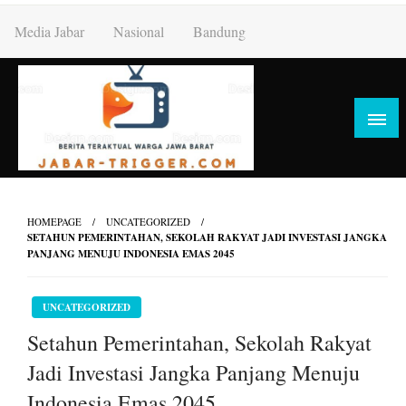
Skip
Media Jabar
Nasional
Bandung
to
content
HOMEPAGE
UNCATEGORIZED
SETAHUN PEMERINTAHAN, SEKOLAH RAKYAT JADI INVESTASI JANGKA
PANJANG MENUJU INDONESIA EMAS 2045
UNCATEGORIZED
Setahun Pemerintahan, Sekolah Rakyat
Jadi Investasi Jangka Panjang Menuju
Indonesia Emas 2045