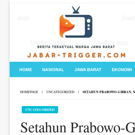
Skip
to
content
HOME
NASIONAL
JAWA BARAT
EKONOMI
HOMEPAGE
UNCATEGORIZED
SETAHUN PRABOWO-GIBRAN, 
UNCATEGORIZED
Setahun Prabowo-G