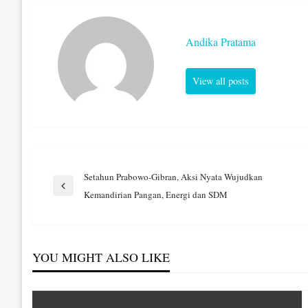
Andika Pratama
View all posts
Navigasi
Setahun Prabowo-Gibran, Aksi Nyata Wujudkan
Previous
Kemandirian Pangan, Energi dan SDM
Post
pos
YOU MIGHT ALSO LIKE