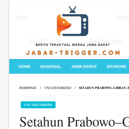
Skip
to
content
HOME
NASIONAL
JAWA BARAT
EKONOMI
HOMEPAGE
UNCATEGORIZED
SETAHUN PRABOWO–GIBRAN, P
UNCATEGORIZED
Setahun Prabowo–G