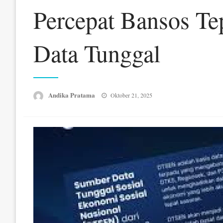
Percepat Bansos Te
Data Tunggal
Posted
Andika Pratama
Oktober 21, 2025
on